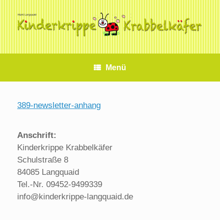
Zum
Inhalt
springen
Menü
389-newsletter-anhang
Anschrift:
Kinderkrippe Krabbelkäfer
Schulstraße 8
84085 Langquaid
Tel.-Nr. 09452-9499339
info@kinderkrippe-langquaid.de