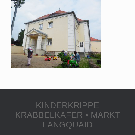
KINDERKRIPPE
KRABBELKÄFER • MARKT
LANGQUAID